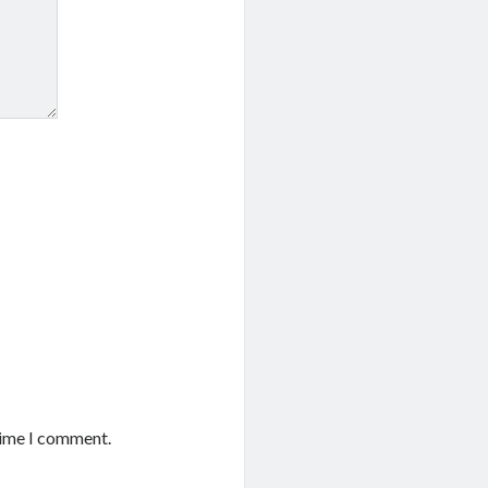
time I comment.