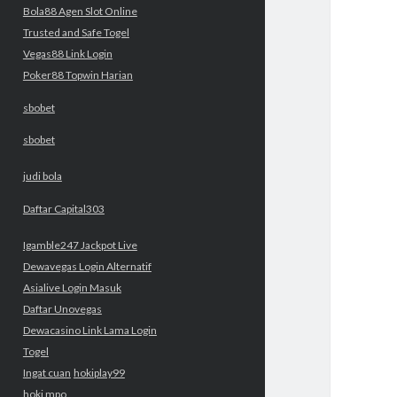
Bola88 Agen Slot Online
Trusted and Safe Togel
Vegas88 Link Login
Poker88 Topwin Harian
sbobet
sbobet
judi bola
Daftar Capital303
Igamble247 Jackpot Live
Dewavegas Login Alternatif
Asialive Login Masuk
Daftar Unovegas
Dewacasino Link Lama Login
Togel
Ingat cuan
hokiplay99
hoki mpo