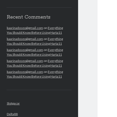
Recent Comments
kaarinadoseo@gmail.com
on
Everything
You Should Know Before Using Harta11
kaarinadoseo@gmail.com
on
Everything
You Should Know Before Using Harta11
kaarinadoseo@gmail.com
on
Everything
You Should Know Before Using Harta11
kaarinadoseo@gmail.com
on
Everything
You Should Know Before Using Harta11
kaarinadoseo@gmail.com
on
Everything
You Should Know Before Using Harta11
Slotgacor
Delta88