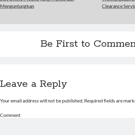
Menguntungkan
Clearance Servic
Be First to Commen
Leave a Reply
Your email address will not be published.
Required fields are mar
Comment