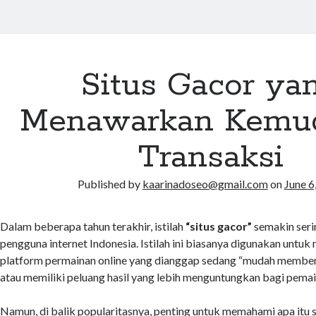
Situs Gacor ya
Menawarkan Kemu
Transaksi
Published by
kaarinadoseo@gmail.com
on
June 6
Dalam beberapa tahun terakhir, istilah
“situs gacor”
semakin seri
pengguna internet Indonesia. Istilah ini biasanya digunakan unt
platform permainan online yang dianggap sedang “mudah membe
atau memiliki peluang hasil yang lebih menguntungkan bagi pemai
Namun, di balik popularitasnya, penting untuk memahami apa itu s