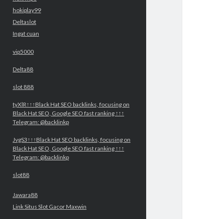
hokiplay99
Deltaslot
Ingat cuan
vip5000
Delta88
slot 888
tyXlR↑↑↑Black Hat SEO backlinks, focusing on
Black Hat SEO, Google SEO fast ranking ↑↑↑
Telegram: @backlinkp
JvgS3↑↑↑Black Hat SEO backlinks, focusing on
Black Hat SEO, Google SEO fast ranking ↑↑↑
Telegram: @backlinkp
slot88
Jawara88
Link Situs Slot Gacor Maxwin