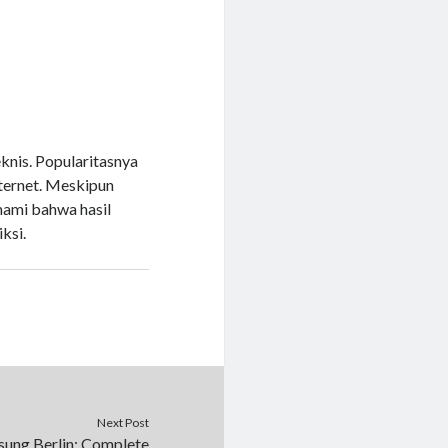
eknis. Popularitasnya
ternet. Meskipun
hami bahwa hasil
ksi.
Next Post
ung Berlin: Complete