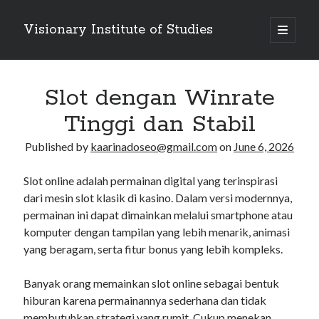
Visionary Institute of Studies
open
primary
Sidebar
menu
Search
Search
Slot dengan Winrate
Tinggi dan Stabil
Recent Posts
Published by
kaarinadoseo@gmail.com
on
June 6, 2026
ColokSGP Online Guide: Tips for New Users
How Technology Has Improved Slot Online Entertainment
Slot online adalah permainan digital yang terinspirasi
Why Online Slots Continue to Dominate the Casino Industry
dari mesin slot klasik di kasino. Dalam versi modernnya,
Practical Advice for Better Toto Togel Decision Making
permainan ini dapat dimainkan melalui smartphone atau
Togel 4D Strategies Worth Exploring
komputer dengan tampilan yang lebih menarik, animasi
yang beragam, serta fitur bonus yang lebih kompleks.
Recent Comments
Banyak orang memainkan slot online sebagai bentuk
hiburan karena permainannya sederhana dan tidak
kaarinadoseo@gmail.com
on
Everything You Should Know Before
membutuhkan strategi yang rumit. Cukup menekan