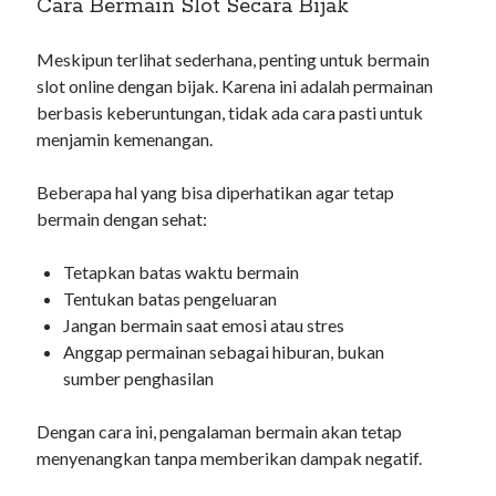
Cara Bermain Slot Secara Bijak
sbobet
Meskipun terlihat sederhana, penting untuk bermain
slot online dengan bijak. Karena ini adalah permainan
judi bola
berbasis keberuntungan, tidak ada cara pasti untuk
Daftar Capital303
menjamin kemenangan.
Igamble247 Jackpot Live
Beberapa hal yang bisa diperhatikan agar tetap
Dewavegas Login Alternatif
bermain dengan sehat:
Asialive Login Masuk
Daftar Unovegas
Tetapkan batas waktu bermain
Dewacasino Link Lama Login
Tentukan batas pengeluaran
Togel
Jangan bermain saat emosi atau stres
Ingat cuan
hokiplay99
Anggap permainan sebagai hiburan, bukan
hoki mpo
sumber penghasilan
hokiplay99
Deltaslot
Dengan cara ini, pengalaman bermain akan tetap
Ingat cuan
menyenangkan tanpa memberikan dampak negatif.
vip5000